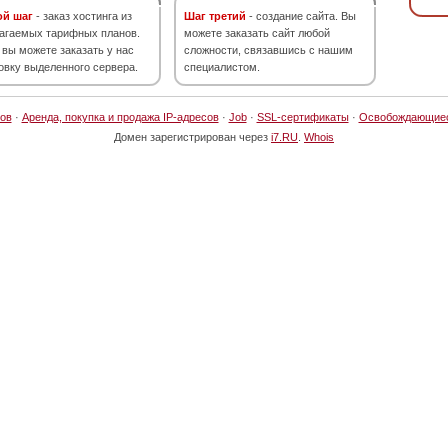
ой шаг
- заказ хостинга из
Шаг третий
- создание сайта. Вы
агаемых тарифных планов.
можете заказать сайт любой
 вы можете заказать у нас
сложности, связавшись с нашим
овку выделенного сервера.
специалистом.
ов
·
Аренда, покупка и продажа IP-адресов
·
Job
·
SSL-сертификаты
·
Освобождающие
Домен зарегистрирован через
i7.RU
.
Whois