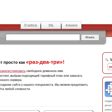
IT-работа
SSL
Аукцион
W
«раз-два-три»!
т просто как
зарегистрировать
свободное доменное имя.
остинг, выбрав подходящий тарифный план или заказать
енного сервера.
оздание сайта у нашего специалиста. Мы можем предложить
йта любой сложности.
пода
регис
шанс