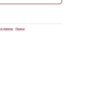
ся домены
·
Прокси